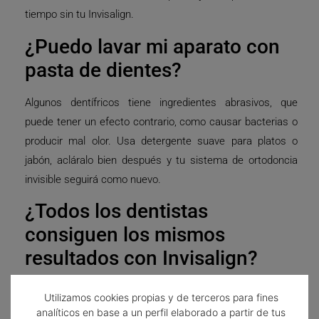
tiempo sin tu Invisalign.
¿Puedo lavar mi aparato con
pasta de dientes?
Algunos dentífricos tiene ingredientes abrasivos, que
puede tener un efecto contrario, como causar bacterias o
producir mal olor. Usa detergente suave para platos o
jabón, acláralo bien después y tu sistema de ortodoncia
invisible seguirá como nuevo.
¿Todos los dentistas
consiguen los mismos
resultados con Invisalign?
El sistema Invisalign exige un diagnóstico cuidadoso y una
Utilizamos cookies propias y de terceros para fines
planificación del tratamiento para que sea efectivo. El
analíticos en base a un perfil elaborado a partir de tus