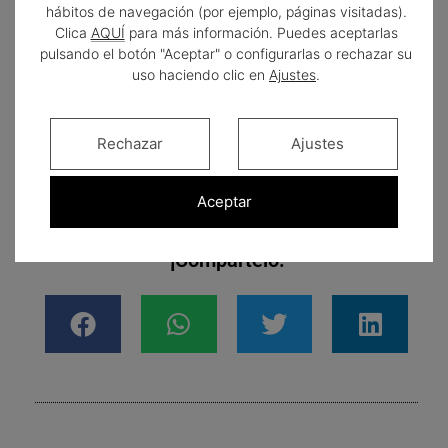
hábitos de navegación (por ejemplo, páginas visitadas).
conocimiento y la experiencia del dentista que trabaja con
Clica
AQUÍ
para más información. Puedes aceptarlas
el sistema de Invisalign es necesario para que se consiga
pulsando el botón "Aceptar" o configurarlas o rechazar su
el resultado deseado. Es por eso que se necesita una
uso haciendo clic en
Ajustes
.
certificación por parte del fabricante del sistema para que
un odontólogo pueda usarlo con sus pacientes.
Rechazar
Ajustes
Aceptar
¡Compártelo!