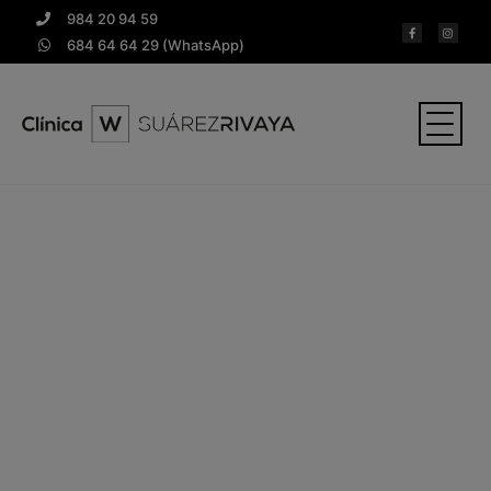
984 20 94 59
684 64 64 29 (WhatsApp)
Blog
Noticias y consejos para cuidar la salud y
estética de tu boca. Porque tus hábitos
diarios también influyen en tu sonrisa.