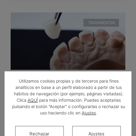
TRATAMIENTOS
Utilizamos cookies propias y de terceros para fines
¿Para qué sirven las carillas en
analíticos en base a un perfil elaborado a partir de tus
los dientes?
hábitos de navegación (por ejemplo, páginas visitadas).
Clica
AQUÍ
para más información. Puedes aceptarlas
pulsando el botón "Aceptar" o configurarlas o rechazar su
Las carillas en los dientes, también llamadas
uso haciendo clic en
Ajustes
.
carillas dentales, son uno de los tratamientos
más populares en estética dental. Permiten
mejorar la forma, el color
Rechazar
Ajustes