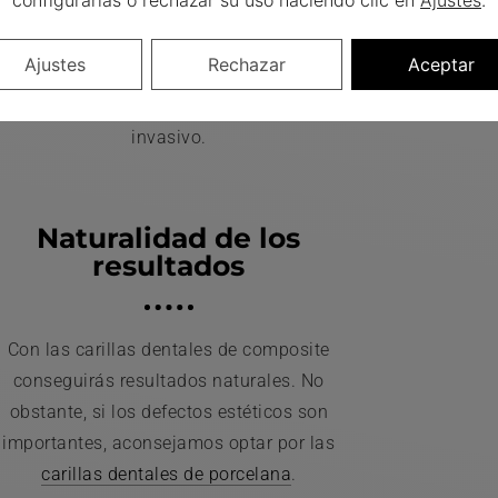
configurarlas o rechazar su uso haciendo clic en
Ajustes
.
Gracias a nuestra experiencia en estética
Este ti
dental, junto al uso de tecnología
las car
Ajustes
Rechazar
Aceptar
avanzada, la colocación de
carillas
es que 
entales
es un procedimiento mínimamente
invasivo.
Naturalidad de los
resultados
Con las carillas dentales de composite
conseguirás resultados naturales. No
obstante, si los defectos estéticos son
importantes, aconsejamos optar por las
carillas dentales de porcelana
.