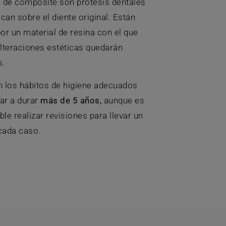
s de composite son prótesis dentales
can sobre el diente original. Están
r un material de resina con el que
lteraciones estéticas quedarán
s.
n los hábitos de higiene adecuados
ar a durar
más de 5 años,
aunque es
e realizar revisiones para llevar un
cada caso.