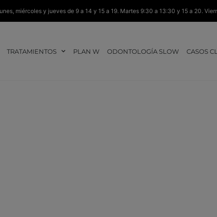
unes, miércoles y jueves de 9 a 14 y 15 a 19. Martes 9:30 a 13:30 y 15 а 20. Vie
TRATAMIENTOS
PLAN W
ODONTOLOGÍA SLOW
CASOS C
dentales de comp