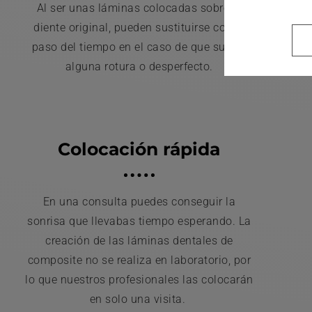
Al ser unas láminas colocadas sobre el
diente original, pueden sustituirse con el
paso del tiempo en el caso de que sufran
alguna rotura o desperfecto.
d
Colocación rápida
En una consulta puedes conseguir la
sonrisa que llevabas tiempo esperando. La
creación de las láminas dentales de
composite no se realiza en laboratorio, por
lo que nuestros profesionales las colocarán
en solo una visita.