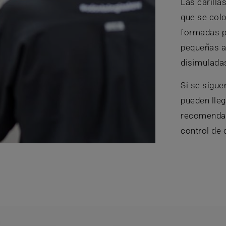
Las carilla
que se colo
formadas po
pequeñas a
disimulada
Si se sigue
pueden lleg
recomendabl
control de 