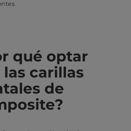
entes
.
r qué optar
 las carillas
tales de
mposite?