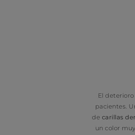
¿Quier
El deterior
pacientes. U
de
carillas d
un color muy 