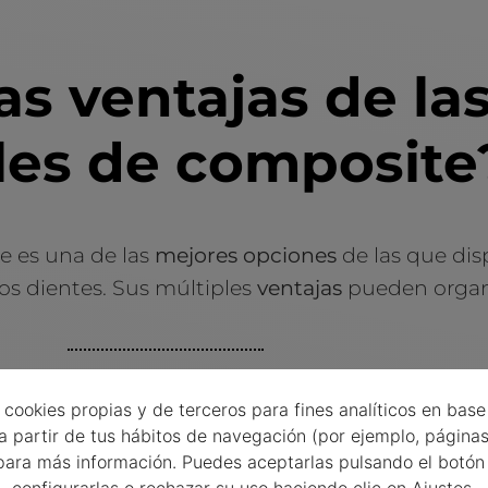
as ventajas de las
les de composite
e es una de las
mejores opciones
de las que dis
 los dientes. Sus múltiples
ventajas
pueden organi
 cookies propias y de terceros para fines analíticos en base 
Procedimiento indoloro
a partir de tus hábitos de navegación (por ejemplo, páginas 
ara más información. Puedes aceptarlas pulsando el botón