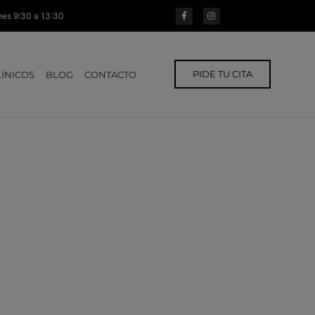
rnes 9:30 a 13:30
PIDE TU CITA
LÍNICOS
BLOG
CONTACTO
osite