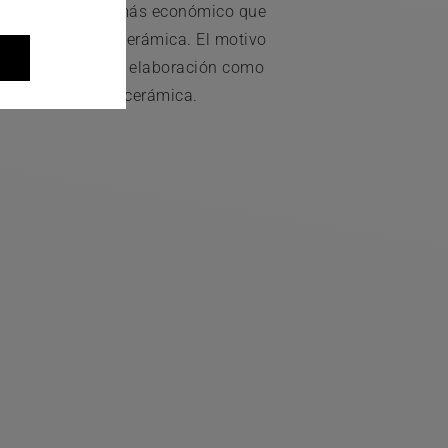
po de carillas es más económico que
illas dentales de cerámica. El motivo
no requiere tanta elaboración como
las carrillas de cerámica.