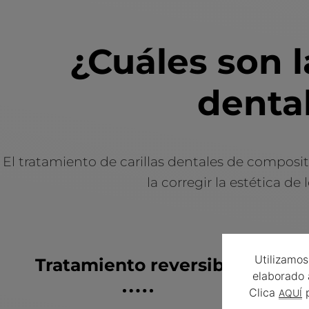
¿Cuáles son l
denta
El tratamiento de carillas dentales de composit
la corregir la estética de
Utilizamos
Tratamiento reversible
elaborado 
Clica
p
AQUÍ