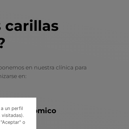
 carillas
?
ponemos en nuestra clínica para
zarse en:
a un perfil
Es económico
visitadas).
 "Aceptar" o