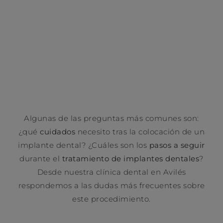
inserta quirúrgicamente en el hueso maxilar
o mandibular para
reemplazar la raíz de un
diente perdido.
Algunas de las preguntas más comunes son:
¿qué
cuidados
necesito tras la colocación de un
implante dental? ¿Cuáles son los
pasos a seguir
durante el
tratamiento de implantes dentales
?
Desde nuestra clínica dental en Avilés
respondemos a las dudas más frecuentes sobre
este procedimiento.