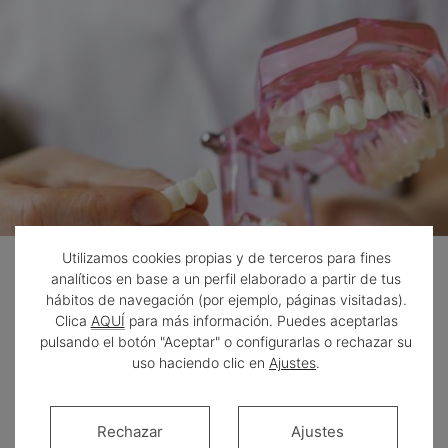
Utilizamos cookies propias y de terceros para fines
¿Qué ventajas
analíticos en base a un perfil elaborado a partir de tus
hábitos de navegación (por ejemplo, páginas visitadas).
tienen los implantes
Clica
AQUÍ
para más información. Puedes aceptarlas
pulsando el botón "Aceptar" o configurarlas o rechazar su
frente a otras
uso haciendo clic en
Ajustes
.
opciones como las
dentaduras
Rechazar
Ajustes