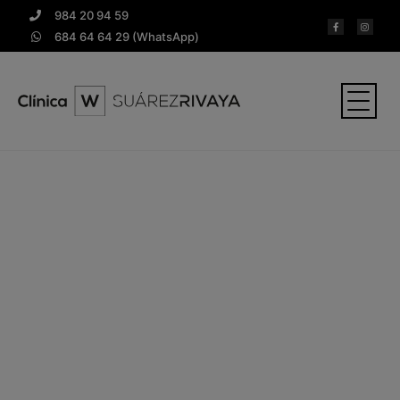
984 20 94 59
684 64 64 29 (WhatsApp)
Preguntas
frecuentes sobre
implantología
Un implante dental es un pequeño
tornillo
de titanio o material biocompatible
que se