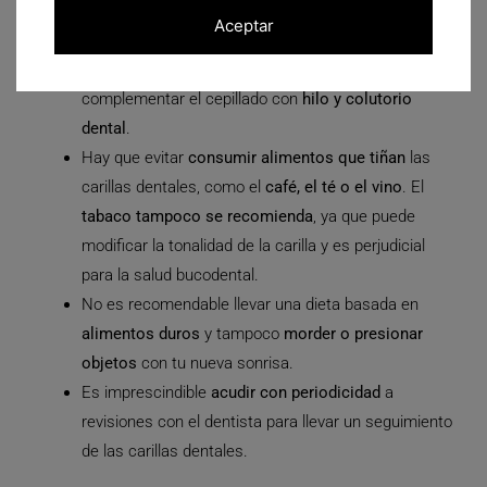
Es necesario
mantener una buena higiene
Aceptar
bucodental
para cuidar las carillas dentales. Hay
que cepillarse al menos 3 veces al día y
complementar el cepillado con
hilo y colutorio
dental
.
Hay que evitar
consumir alimentos que tiñan
las
carillas dentales, como el
café, el té o el vino
. El
tabaco tampoco se recomienda
, ya que puede
modificar la tonalidad de la carilla y es perjudicial
para la salud bucodental.
No es recomendable llevar una dieta basada en
alimentos duros
y tampoco
morder o presionar
objetos
con tu nueva sonrisa.
Es imprescindible
acudir con periodicidad
a
revisiones con el dentista para llevar un seguimiento
de las carillas dentales.