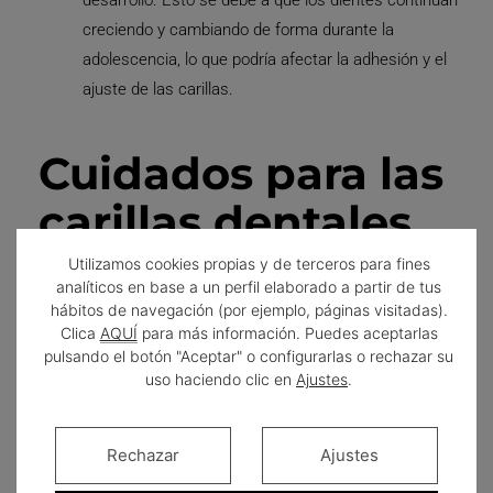
creciendo y cambiando de forma durante la
adolescencia, lo que podría afectar la adhesión y el
ajuste de las carillas.
Cuidados para las
carillas dentales
Utilizamos cookies propias y de terceros para fines
Después de realizarse un tratamiento con carillas
analíticos en base a un perfil elaborado a partir de tus
dentales, es importante seguir una serie de cuidados para
hábitos de navegación (por ejemplo, páginas visitadas).
Clica
AQUÍ
para más información. Puedes aceptarlas
mantenerlas en perfecto estado. Con esto, se podrá
lucir
pulsando el botón "Aceptar" o configurarlas o rechazar su
la nueva sonrisa durante el máximo tiempo posible
.
uso haciendo clic en
Ajustes
.
Rechazar
Ajustes
Por ello, recomendamos seguir los siguientes consejos: