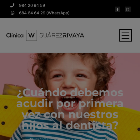
984 20 94 59
684 64 64 29 (WhatsApp)
¿Cuándo debemos
acudir por primera
vez con nuestros
hijos al dentista?