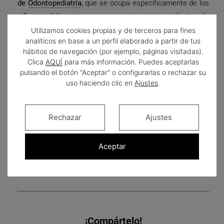
de
Odontopediatría
,
que se ocupa específicamente de los
niños y adolescentes para prevenir y tratar todo tipo de
problemas dentales en los dientes de leche y los dientes
Utilizamos cookies propias y de terceros para fines
analíticos en base a un perfil elaborado a partir de tus
permanentes.
hábitos de navegación (por ejemplo, páginas visitadas).
Clica
AQUÍ
para más información. Puedes aceptarlas
Somos unos de los pocos centros dentales
pulsando el botón "Aceptar" o configurarlas o rechazar su
especializados en
odontopediatría
en Asturias
, en el que
uso haciendo clic en
Ajustes
.
nuestro equipo de especialistas está formado en el
tratamiento de los pequeños de la casa, dándoles
Rechazar
Ajustes
tranquilidad y confianza para que la visita al dentista sea
una experiencia divertida y no traumática.
Aceptar
¡Compártelo!