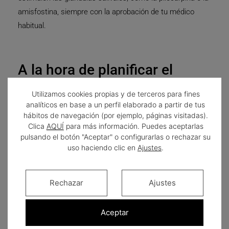
amisfostina, siempre con la aprobación de tu médico
habitual.
A la hora de planificar el
tratamiento, primero habrá
Utilizamos cookies propias y de terceros para fines
que identificar si el proceso
analíticos en base a un perfil elaborado a partir de tus
hábitos de navegación (por ejemplo, páginas visitadas).
que genera la boca seca es de
Clica
AQUÍ
para más información. Puedes aceptarlas
carácter reversible o
pulsando el botón "Aceptar" o configurarlas o rechazar su
uso haciendo clic en
Ajustes
.
irreversible. De esa forma
conoceremos si se puede
Rechazar
Ajustes
corregir y de qué forma.
Consúltanos sin compromiso
Aceptar
en
Suarez Rivaya Instituto