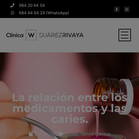
984 20 94 59
684 64 64 29 (WhatsApp)
La relación entre los
medicamentos y las
caries.
22/05/2017
Caries
,
Salud Dental