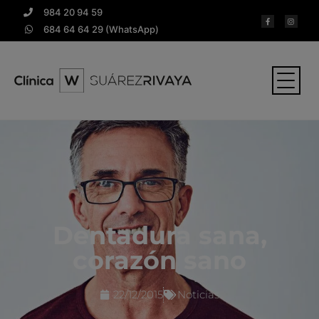
984 20 94 59
684 64 64 29 (WhatsApp)
Dentadura sana,
corazón sano
22/12/2015
Noticias