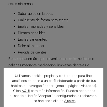
estos síntomas:
Sabor ácido en la boca
Mal aliento de forma persistente
Encías hinchadas y sensibles
Dientes sensibles
Encías sangrantes
Dolor al masticar
Pérdida de dientes
Recuerda además, que prevenir estas enfermedades o
paliarlas mediante medicación, limpiezas dentales o
cirugía te ayudarán a mejorar tu salud en general de cara
Utilizamos cookies propias y de terceros para fines
al futuro.
analíticos en base a un perfil elaborado a partir de tus
hábitos de navegación (por ejemplo, páginas visitadas).
Clica
AQUÍ
para más información. Puedes aceptarlas
pulsando el botón "Aceptar" o configurarlas o rechazar su
uso haciendo clic en
Ajustes
.