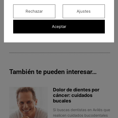
Rechazar
Ajustes
¡Compártelo!
Aceptar
También te pueden interesar…
Dolor de dientes por
cáncer: cuidados
bucales
Si buscas dentistas en Avilés que
realicen cuidados bucodentales