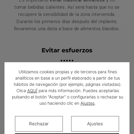
tomar bebidas calientes. Así será hasta que no se
recupere la sensibilidad de la zona intervenida.
Durante los primeros días después del implante,
llevaremos una dieta a base de alimentos blandos.
Evitar esfuerzos
No realizaremos actividades de
esfuerzo físico
Utilizamos cookies propias y de terceros para fines
analíticos en base a un perfil elaborado a partir de tus
durante la primera semana. De esta manera
hábitos de navegación (por ejemplo, páginas visitadas).
tendremos una tensión arterial estable y
Clica
AQUÍ
para más información. Puedes aceptarlas
disminuimos el posible sangrado. Evitar el tabaco
pulsando el botón "Aceptar" o configurarlas o rechazar su
y el alcohol.
uso haciendo clic en
Ajustes
.
Higiene
Rechazar
Ajustes