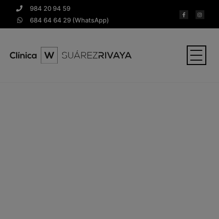
984 20 94 59
684 64 64 29 (WhatsApp)
Postoperatorio de
los implantes
dentales
Algunos consejos después de la