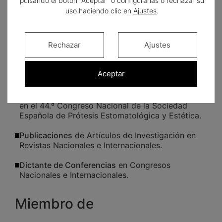
pulsando el botón "Aceptar" o configurarlas o rechazar su
uso haciendo clic en
Ajustes
.
Profesor
en el Centro "Instituto Europeo de
Estudios Superiores" de Madrid desde el año
2006–2017.
Rechazar
Ajustes
Adjunto al Servicio de Estomatología
del
Hospital
General Universitario Gregorio Marañón
de
Aceptar
Madrid 2010–2013.
Premio Mejor Comunicación Oral
en Investigación
en el 44.º Congreso Nacional de la Sociedad
Española de Prótesis Estomatológica y Estética.
Publicaciones
de Artículos de Investigación en
Revistas Nacionales e Internacionales.
Dictante de Conferencias
en Congresos
Nacionales e Internacionales.
Miembro de