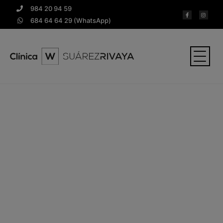
984 20 94 59
684 64 64 29 (WhatsApp)
Escáner Intraoral
Conseguimos resultados más precisos.