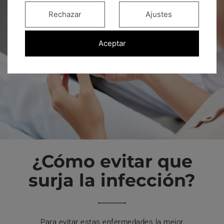
Rechazar
Ajustes
Aceptar
¿Cómo evitar que
surja la infección?
Para evitar estas enfermedades la mejor