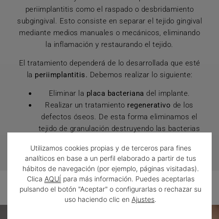
periimplantitis como el raspado o desbridamiento
subgingival. Esto consiste en separar el tejido gingival
mediante medios manuales o mecánicos, eliminando
la inflamación y restaurando el tejido.
El tratamiento dependerá de lo desarrollada que esté
la
periimplantitis.
Debemos realizar lo siguiente:
Eliminar la
placa bacteriana
del implante.
Realizar un tratamiento
regenerativo
de los
defectos óseos. De esta forma eliminamos el
tejido de granulación destruyendo las bacterias
que causan la infección.
Utilizamos cookies propias y de terceros para fines
analíticos en base a un perfil elaborado a partir de tus
hábitos de navegación (por ejemplo, páginas visitadas).
Clica
AQUÍ
para más información. Puedes aceptarlas
pulsando el botón "Aceptar" o configurarlas o rechazar su
uso haciendo clic en
Ajustes
.