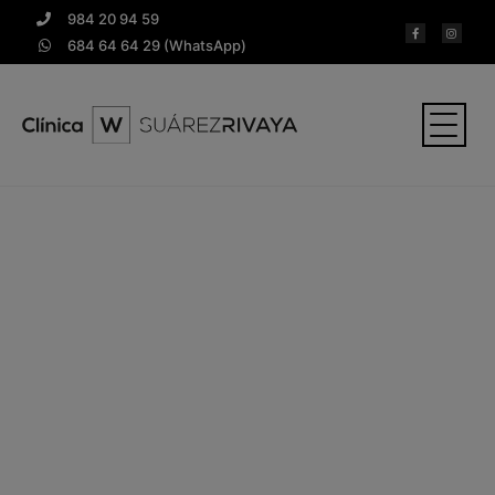
984 20 94 59
684 64 64 29 (WhatsApp)
Periimplantitis
Una infección que pone en riesgo tus
implantes dentales