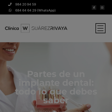
984 20 94 59
684 64 64 29 (WhatsApp)
Partes de un
implante dental:
todo lo que debes
saber